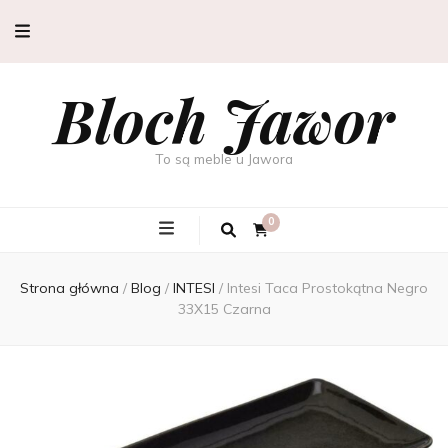
Bloch Jawor
To są meble u Jawora
0
Strona główna
/
Blog
/
INTESI
/
Intesi Taca Prostokątna Negro
33X15 Czarna