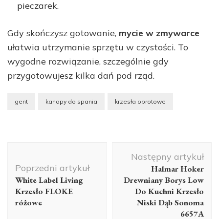
pieczarek.
Gdy skończysz gotowanie,
mycie w zmywarce
ułatwia utrzymanie sprzętu w czystości. To
wygodne rozwiązanie, szczególnie gdy
przygotowujesz kilka dań pod rząd.
gent
kanapy do spania
krzesła obrotowe
Nawigacja
Następny artykuł
wpisu
Poprzedni artykuł
Halmar Hoker
White Label Living
Drewniany Borys Low
Krzesło FLOKE
Do Kuchni Krzesło
różowe
Niski Dąb Sonoma
6657A