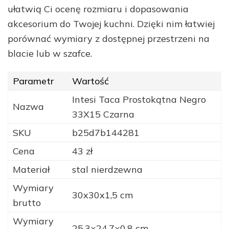
ułatwią Ci ocenę rozmiaru i dopasowania
akcesorium do Twojej kuchni. Dzięki nim łatwiej
porównać wymiary z dostępnej przestrzeni na
blacie lub w szafce.
Parametr
Wartość
Intesi Taca Prostokątna Negro
Nazwa
33X15 Czarna
SKU
b25d7b144281
Cena
43 zł
Materiał
stal nierdzewna
Wymiary
30x30x1,5 cm
brutto
Wymiary
25,3×24,7×0,8 cm