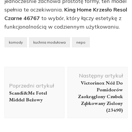
jednocześnie zachowa prostotę formy, ten model
spełnia te oczekiwania.
King Home Krzesło Resol
Czarne 46767
to wybór, który łączy estetykę z
funkcjonalnością w codziennym użytkowaniu.
komody
kuchnia modułowa
nepo
Nawigacja
Następny artykuł
wpisu
Victorinox Nóż Do
Poprzedni artykuł
Pomidorów
Scandi&Me Fotel
Zaokrąglony Czubek
Middel Beżowy
Ząbkowany Zielony
(23490)