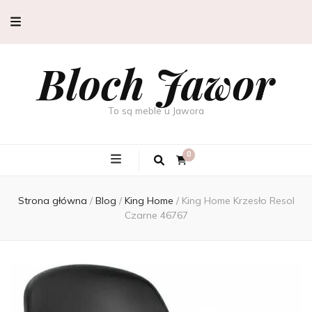
Bloch Jawor
To są meble u Jawora
0
Strona główna
/
Blog
/
King Home
/
King Home Krzesło Resol
Czarne 46767