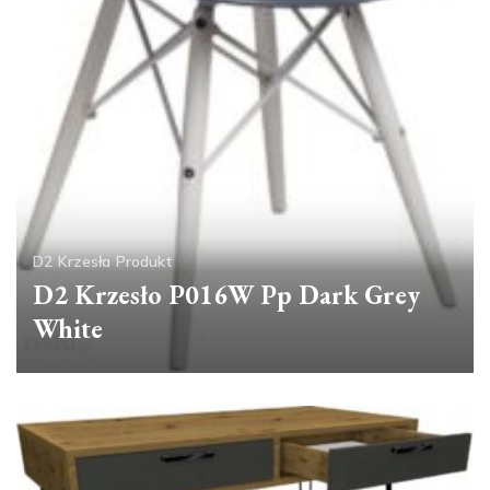
D2
Krzesła
Produkt
D2 Krzesło P016W Pp Dark Grey
White