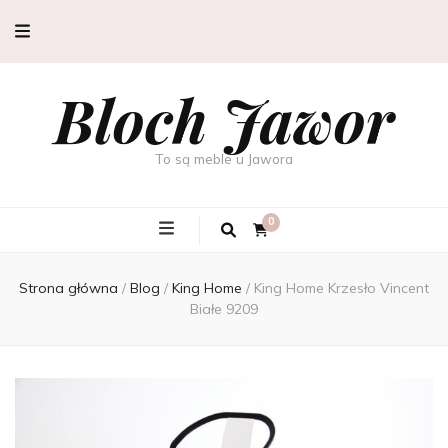
Bloch Jawor
To są meble u Jawora
0
Strona główna
/
Blog
/
King Home
/
King Home Krzesło Vincent
Białe 9209