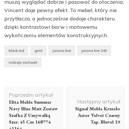
muszą wyglądać dobrze i pasować do otoczenia,
Vincent daje pewny efekt. To mebel, który nie
przytłacza, a jednocześnie dodaje charakteru
dzięki kontrastowi barw i matowemu
wykończeniu elementów konstrukcyjnych.
black red
gent
junona line
junona line 240
rodzaje żarówek
Nawigacja
Poprzedni artykuł
wpisu
Następny artykuł
Elita Meble Summer
Navy Blue Matt Zestaw
Signal Meble Krzesło
Szafka Z Umywalką
Astor Velvet Czarny
Szer. 45 Cm 168774
Tap. Bluvel 19
41164