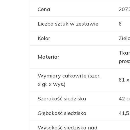
Cena
2072
Liczba sztuk w zestawie
6
Kolor
Ziel
Tkan
Materiał
pro
Wymiary całkowite (szer.
61 x
x gł. x wys.)
Szerokość siedziska
42 
Głębokość siedziska
41,5
Wysokość siedziska nad