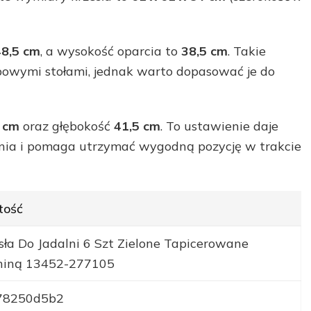
48,5 cm
, a wysokość oparcia to
38,5 cm
. Takie
powymi stołami, jednak warto dopasować je do
 cm
oraz głębokość
41,5 cm
. To ustawienie daje
nia i pomaga utrzymać wygodną pozycję w trakcie
tość
sła Do Jadalni 6 Szt Zielone Tapicerowane
niną 13452-277105
78250d5b2