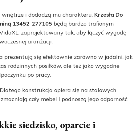
ią wnętrze i dodadzą mu charakteru,
Krzesła Do
kaniną 13452-277105
będą bardzo trafionym
 VidaXL, zaprojektowany tak, aby łączyć wygodę
oczesnej aranżacji.
sła prezentują się efektownie zarówno w jadalni, jak
zas rodzinnych posiłków, ale też jako wygodne
dpoczynku po pracy.
 Dlatego konstrukcja opiera się na stalowych
macniają cały mebel i podnoszą jego odporność
kie siedzisko, oparcie i