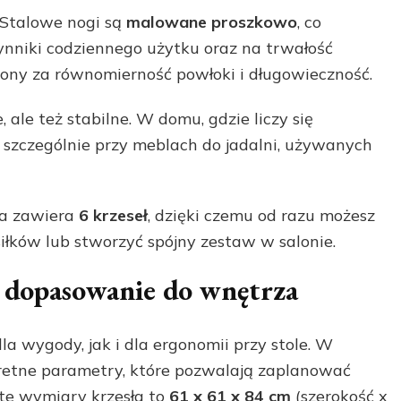
. Stalowe nogi są
malowane proszkowo
, co
ynniki codziennego użytku oraz na trwałość
iony za równomierność powłoki i długowieczność.
, ale też stabilne. W domu, gdzie liczy się
szczególnie przy meblach do jadalni, używanych
ka zawiera
6 krzeseł
, dzięki czemu od razu możesz
łków lub stworzyć spójny zestaw w salonie.
ą dopasowanie do wnętrza
 wygody, jak i dla ergonomii przy stole. W
retne parametry, które pozwalają zaplanować
ite wymiary krzesła to
61 x 61 x 84 cm
(szerokość x