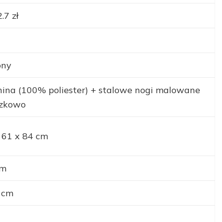
.7 zł
ony
ina (100% poliester) + stalowe nogi malowane
szkowo
 61 x 84 cm
cm
 cm