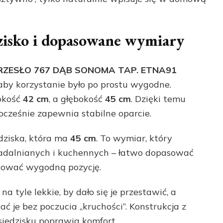
zisko i dopasowane wymiary
RZESŁO 767 DĄB SONOMA TAP. ETNA91
by korzystanie było po prostu wygodne.
rokość
42 cm
, a głębokość
45 cm
. Dzięki temu
dnocześnie zapewnia stabilne oparcie.
edziska, która ma
45 cm
. To wymiar, który
adalnianych i kuchennych – łatwo dopasować
chować wygodną pozycję.
st na tyle lekkie, by dało się je przestawić, a
ać je bez poczucia „kruchości”. Konstrukcja z
siedzisku poprawia komfort.