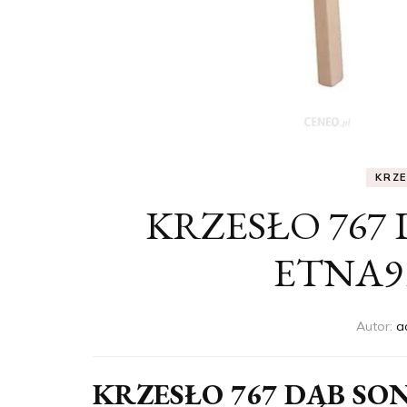
KRZ
KRZESŁO 767
ETNA9
Autor:
a
KRZESŁO 767 DĄB SO