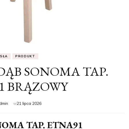
ESŁA
PRODUKT
 DĄB SONOMA TAP.
1 BRĄZOWY
dmin
w
21 lipca 2026
NOMA TAP. ETNA91