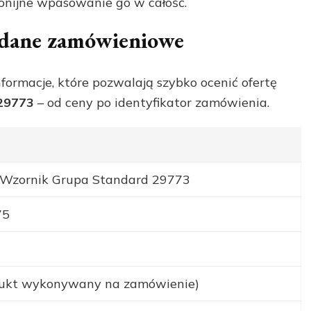
monijne wpasowanie go w całość.
i dane zamówieniowe
nformacje, które pozwalają szybko ocenić ofertę
 29773
– od ceny po identyfikator zamówienia.
t Wzornik Grupa Standard 29773
75
odukt wykonywany na zamówienie)