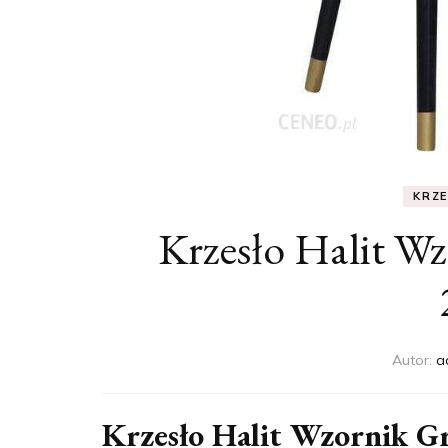
KRZ
Krzesło Halit W
Autor:
a
Krzesło Halit Wzornik G