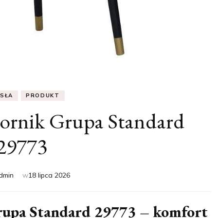
ESŁA
PRODUKT
zornik Grupa Standard
29773
dmin
w
18 lipca 2026
rupa Standard 29773 – komfort