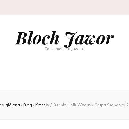
Bloch Jawor
To są meble u Jawora
na główna
/
Blog
/
Krzesła
/
Krzesło Halit Wzornik Grupa Standard 