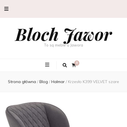
Bloch Jawor
To są meble u Jawora
0
Strona główna
/
Blog
/
Halmar
/
Krzesło K399 VELVET szare