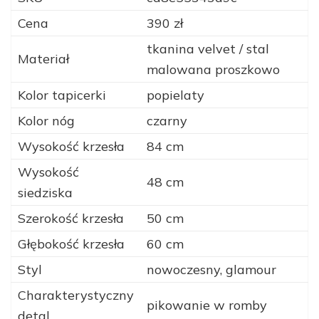
Cena
390 zł
tkanina velvet / stal
Materiał
malowana proszkowo
Kolor tapicerki
popielaty
Kolor nóg
czarny
Wysokość krzesła
84 cm
Wysokość
48 cm
siedziska
Szerokość krzesła
50 cm
Głębokość krzesła
60 cm
Styl
nowoczesny, glamour
Charakterystyczny
pikowanie w romby
detal