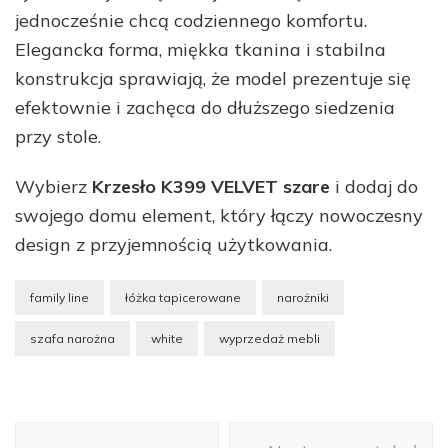
jednocześnie chcą codziennego komfortu.
Elegancka forma, miękka tkanina i stabilna
konstrukcja sprawiają, że model prezentuje się
efektownie i zachęca do dłuższego siedzenia
przy stole.
Wybierz
Krzesło K399 VELVET szare
i dodaj do
swojego domu element, który łączy nowoczesny
design z przyjemnością użytkowania.
family line
łóżka tapicerowane
narożniki
szafa narożna
white
wyprzedaż mebli
Nawigacja