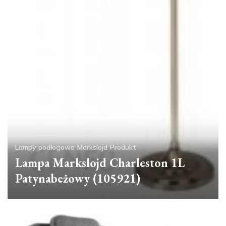
Lampy podłogowe
Markslojd
Produkt
Lampa Markslojd Charleston 1L
Patynabeżowy (105921)