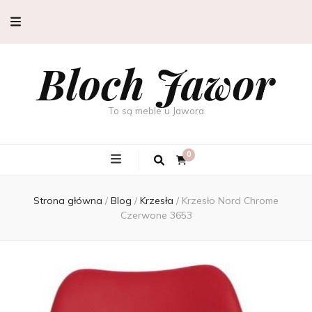
Bloch Jawor
To są meble u Jawora
0
Strona główna
/
Blog
/
Krzesła
/
Krzesło Nord Chrome
Czerwone 3653