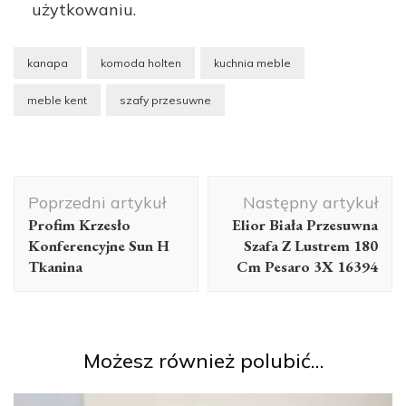
użytkowaniu.
kanapa
komoda holten
kuchnia meble
meble kent
szafy przesuwne
Nawigacja
Poprzedni artykuł
Następny artykuł
wpisu
Profim Krzesło
Elior Biała Przesuwna
Konferencyjne Sun H
Szafa Z Lustrem 180
Tkanina
Cm Pesaro 3X 16394
Możesz również polubić…