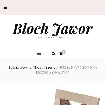
Bloch Jawor
To są meble u Jawora
0
Strona główna
/
Blog
/
Krzesła
/
KRZESŁO W78 SONOMA
KS3008 D BRĄZOWY