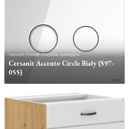
Cersanit
Produkt
Przyciski spłukujące
Cersanit Accento Circle Biały (S97-
055)