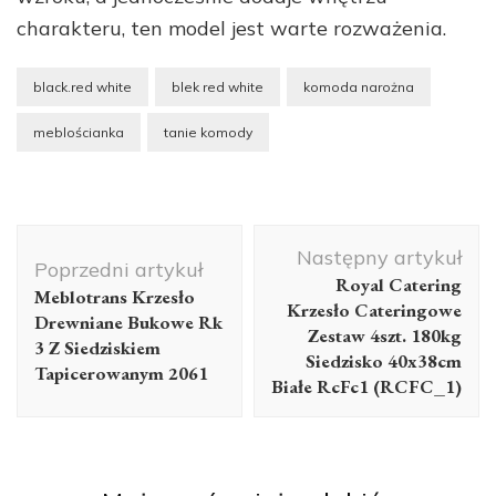
charakteru, ten model jest warte rozważenia.
black.red white
blek red white
komoda narożna
meblościanka
tanie komody
Nawigacja
Następny artykuł
wpisu
Poprzedni artykuł
Royal Catering
Meblotrans Krzesło
Krzesło Cateringowe
Drewniane Bukowe Rk
Zestaw 4szt. 180kg
3 Z Siedziskiem
Siedzisko 40x38cm
Tapicerowanym 2061
Białe RcFc1 (RCFC_1)