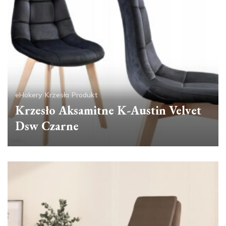
eHokery
Krzesła
Produkt
Krzesło Aksamitne K-Austin Velvet
Dsw Czarne