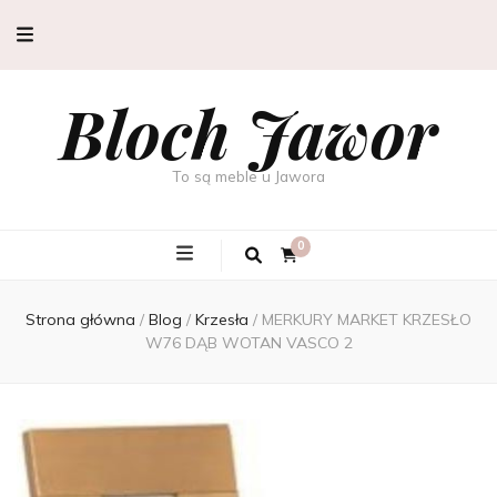
Bloch Jawor
To są meble u Jawora
0
Strona główna
/
Blog
/
Krzesła
/
MERKURY MARKET KRZESŁO
W76 DĄB WOTAN VASCO 2