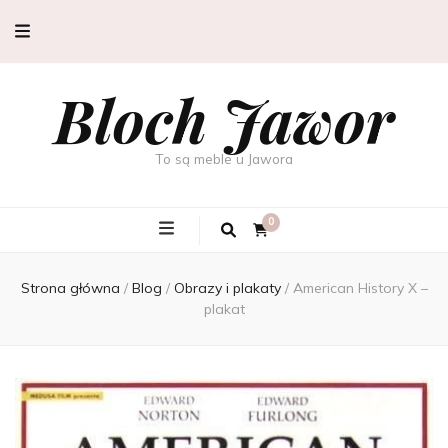
Bloch Jawor
To są meble u Jawora
0
Strona główna
/
Blog
/
Obrazy i plakaty
/
American History X –
plakat