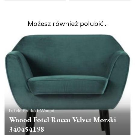
Możesz również polubić…
Fotele
Produkt
Woood
Woood Fotel Rocco Velvet Morski
340454198