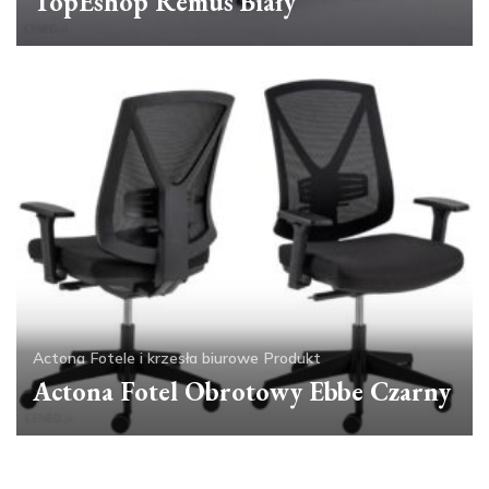
TopEshop Remus Biały
Actona
Fotele i krzesła biurowe
Produkt
Actona Fotel Obrotowy Ebbe Czarny