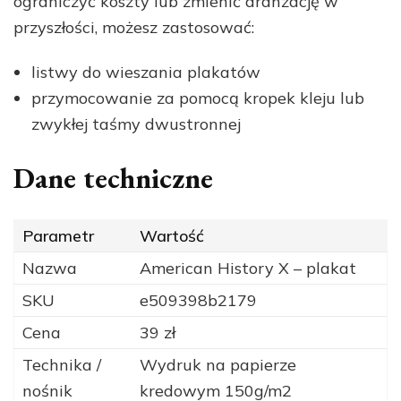
ograniczyć koszty lub zmienić aranżację w
przyszłości, możesz zastosować:
listwy do wieszania plakatów
przymocowanie za pomocą kropek kleju lub
zwykłej taśmy dwustronnej
Dane techniczne
Parametr
Wartość
Nazwa
American History X – plakat
SKU
e509398b2179
Cena
39 zł
Technika /
Wydruk na papierze
nośnik
kredowym 150g/m2