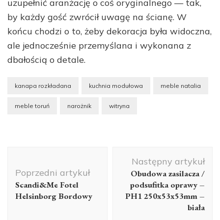
uzupełnić aranżację o coś oryginalnego — tak,
by każdy gość zwrócił uwagę na ścianę. W
końcu chodzi o to, żeby dekoracja była widoczna,
ale jednocześnie przemyślana i wykonana z
dbałością o detale.
kanapa rozkładana
kuchnia modułowa
meble natalia
meble toruń
narożnik
witryna
Nawigacja
Następny artykuł
wpisu
Poprzedni artykuł
Obudowa zasilacza /
Scandi&Me Fotel
podsufitka oprawy –
Helsinborg Bordowy
PH1 250x53x53mm –
biała