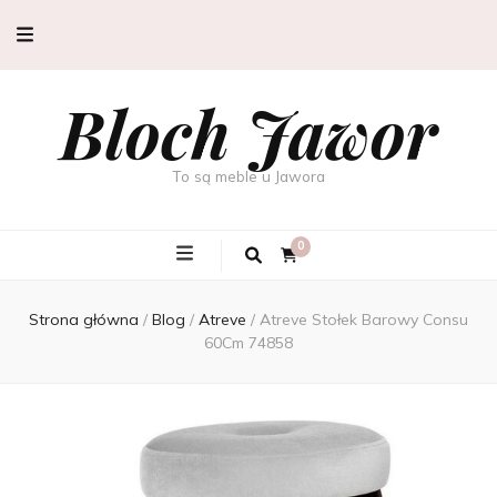
Bloch Jawor
To są meble u Jawora
0
Strona główna
/
Blog
/
Atreve
/
Atreve Stołek Barowy Consu
60Cm 74858