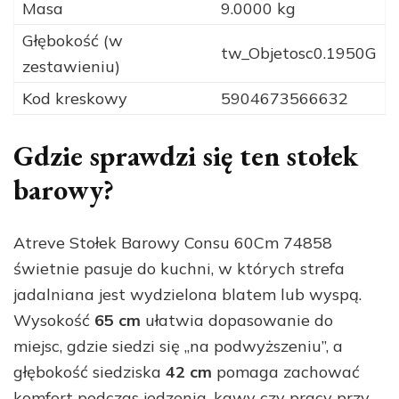
Masa
9.0000 kg
Głębokość (w
tw_Objetosc0.1950G
zestawieniu)
Kod kreskowy
5904673566632
Gdzie sprawdzi się ten stołek
barowy?
Atreve Stołek Barowy Consu 60Cm 74858
świetnie pasuje do kuchni, w których strefa
jadalniana jest wydzielona blatem lub wyspą.
Wysokość
65 cm
ułatwia dopasowanie do
miejsc, gdzie siedzi się „na podwyższeniu”, a
głębokość siedziska
42 cm
pomaga zachować
komfort podczas jedzenia, kawy czy pracy przy