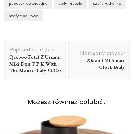
poduszki dekoracyjne
stoły i krzesła
szafki kuchenne
szafy modułowe
Nawigacja
Poprzedni artykuł
wpisu
Następny artykuł
Qeeboo Fotel Z Uszami
Xiaomi Mi Smart
Miki Don’T F K With
Clock Biały
The Mouse Biały 54320
Możesz również polubić…