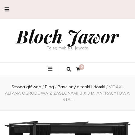
Bloch Jawor
To są meble u Jawora
0
Strona główna
/
Blog
/
Pawilony altanki i domki
/
VIDAXL
ALTANA OGRODOWA Z ZASŁONAMI, 3 X 3 M, ANTRACYTOWA,
STAL