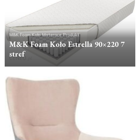
M&K Foam Koło
Materace
Produkt
M&K Foam Koło Estrella 90×220 7
stref