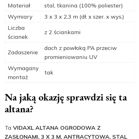
Materiał
stal, tkanina (100% poliester)
Wymiary
3 x 3 x 2,3 m (dł. x szer. x wys.)
Liczba
z 2 ściankami
ścianek
dach z powłoką PA przeciw
Zadaszenie
promieniowaniu UV
Wymagany
tak
montaż
Na jaką okazję sprawdzi się ta
altana?
Ta
VIDAXL ALTANA OGRODOWA Z
ZASŁONAMI, 3 X 3 M, ANTRACYTOWA, STAL