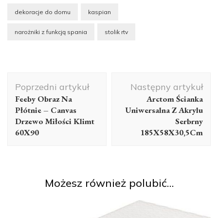
dekoracje do domu
kaspian
narożniki z funkcją spania
stolik rtv
Nawigacja
Poprzedni artykuł
Następny artykuł
wpisu
Feeby Obraz Na
Arctom Ścianka
Płótnie – Canvas
Uniwersalna Z Akrylu
Drzewo Miłości Klimt
Serbrny
60X90
185X58X30,5Cm
Możesz również polubić…