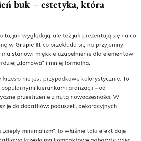
ień buk – estetyka, która
 to, jak wyglądają, ale też jak prezentują się na co
ninę w
Grupie III
, co przekłada się na przyjemny
nina stanowi miękkie uzupełnienie dla elementów
ardziej „domowa” i mniej formalna.
 krzesło nie jest przypadkowe kolorystycznie. To
z popularnymi kierunkami aranżacji – od
yczne przestrzenie z nutą nowoczesności. W
esz je do dodatków: poduszek, dekoracyjnych
 „ciepły minimalizm”, to właśnie taki efekt daje
odatkowo krzesło ma kompaktowe gabaryty, więc