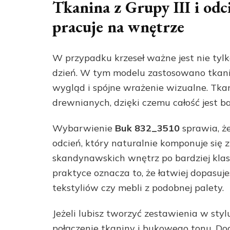
Tkanina z Grupy III i odc
pracuje na wnętrze
W przypadku krzeseł ważne jest nie tylko
dzień. W tym modelu zastosowano tka
wygląd i spójne wrażenie wizualne. Tka
drewnianych, dzięki czemu całość jest b
Wybarwienie
Buk 832_3510
sprawia, że
odcień, który naturalnie komponuje się 
skandynawskich wnętrz po bardziej klas
praktyce oznacza to, że łatwiej dopasuj
tekstyliów czy mebli z podobnej palety.
Jeżeli lubisz tworzyć zestawienia w stylu
połączenie tkaniny i bukowego tonu. D