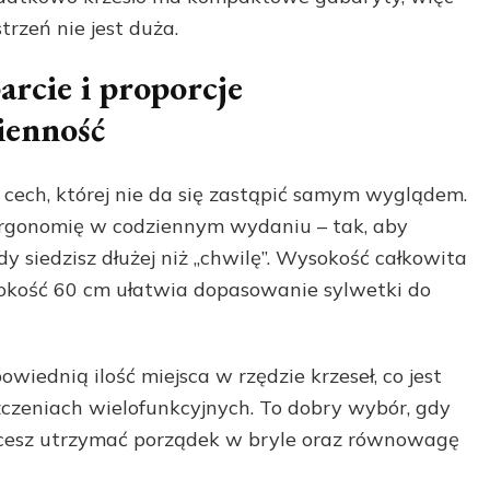
rzeń nie jest duża.
rcie i proporcje
ienność
cech, której nie da się zastąpić samym wyglądem.
rgonomię w codziennym wydaniu – tak, aby
y siedzisz dłużej niż „chwilę”. Wysokość całkowita
ębokość 60 cm ułatwia dopasowanie sylwetki do
ednią ilość miejsca w rzędzie krzeseł, co jest
czeniach wielofunkcyjnych. To dobry wybór, gdy
chcesz utrzymać porządek w bryle oraz równowagę