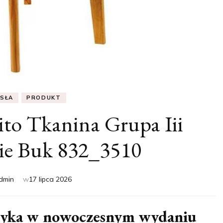
ESŁA
PRODUKT
ito Tkanina Grupa Iii
ie Buk 832_3510
dmin
w
17 lipca 2026
asyka w nowoczesnym wydaniu