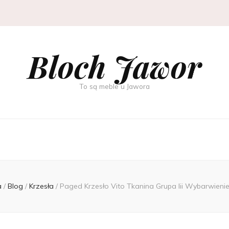
Bloch Jawor
To są meble u Jawora
a
/
Blog
/
Krzesła
/
Paged Krzesło Vito Tkanina Grupa Iii Wybarwieni