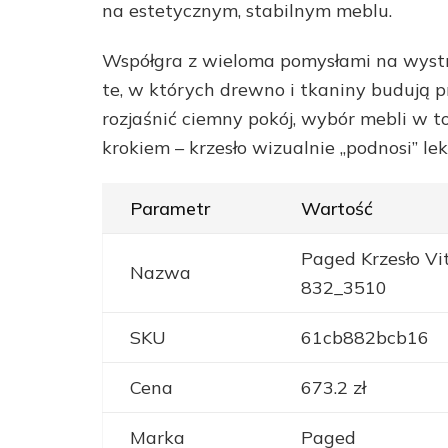
na estetycznym, stabilnym meblu.
Współgra z wieloma pomysłami na wystró
te, w których drewno i tkaniny budują pr
rozjaśnić ciemny pokój, wybór mebli w 
krokiem – krzesło wizualnie „podnosi” lek
Parametr
Wartość
Paged Krzesło Vi
Nazwa
832_3510
SKU
61cb882bcb16
Cena
673.2 zł
Marka
Paged