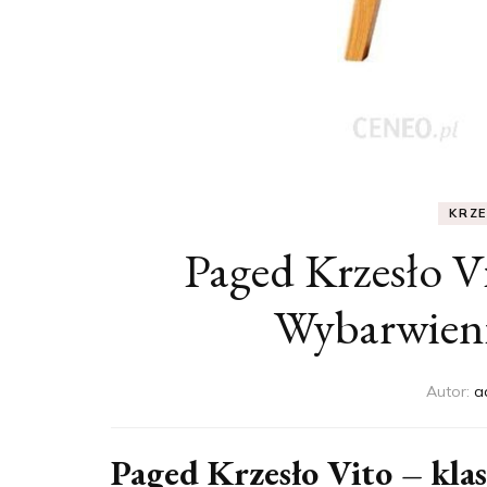
KRZ
Paged Krzesło V
Wybarwien
Autor:
a
Paged Krzesło Vito – kl