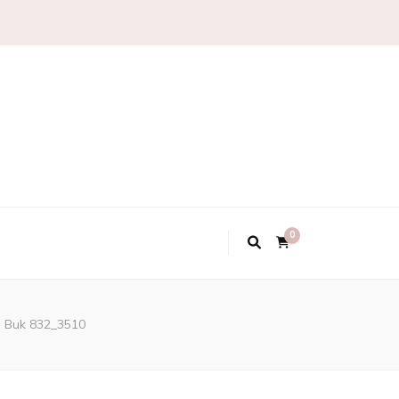
0
e Buk 832_3510