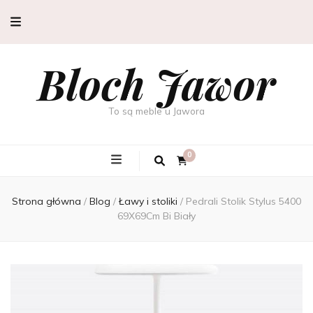
Bloch Jawor
To są meble u Jawora
0
Strona główna
/
Blog
/
Ławy i stoliki
/
Pedrali Stolik Stylus 5400
69X69Cm Bi Biały