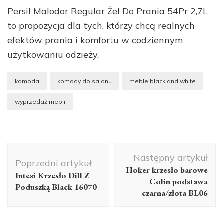
Persil Malodor Regular Żel Do Prania 54Pr 2,7L
to propozycja dla tych, którzy chcą realnych
efektów prania i komfortu w codziennym
użytkowaniu odzieży.
komoda
komody do salonu
meble black and white
wyprzedaż mebli
Nawigacja
Następny artykuł
wpisu
Poprzedni artykuł
Hoker krzesło barowe
Intesi Krzesło Dill Z
Colin podstawa
Poduszką Black 16070
czarna/złota BL06