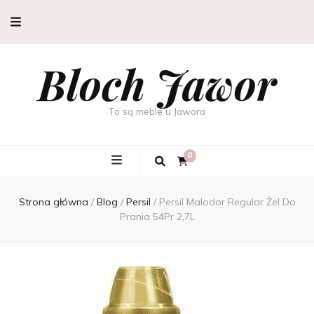
Bloch Jawor
To są meble u Jawora
0
Strona główna
/
Blog
/
Persil
/
Persil Malodor Regular Żel Do
Prania 54Pr 2,7L