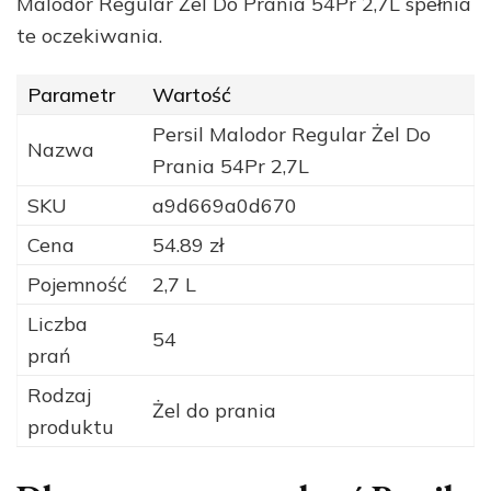
Malodor Regular Żel Do Prania 54Pr 2,7L spełnia
te oczekiwania.
Parametr
Wartość
Persil Malodor Regular Żel Do
Nazwa
Prania 54Pr 2,7L
SKU
a9d669a0d670
Cena
54.89 zł
Pojemność
2,7 L
Liczba
54
prań
Rodzaj
Żel do prania
produktu