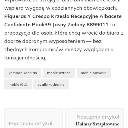
wspiera wygodę w codziennych obowiązkach.
Piqueras Y Crespo Krzesło Recepcyjne Albacete
Confidente Pbali39 Jasny Zielony 8899011
to
propozycja dla osób, które chcą wrócić do biura z
dobrze dobranym wyposażeniem — bez
zbędnych kompromisów między wyglądem a
funkcjonalnością.
komoda kaspian
meble azteca
meble bawaria
meble łódź
szafki kuchenne
Nawigacja
Następny artykuł
wpisu
Poprzedni artykuł
Halmar Sztaplowane