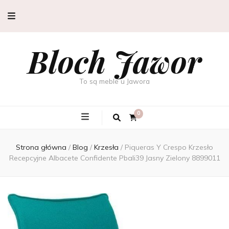
Bloch Jawor
To są meble u Jawora
0
Strona główna
/
Blog
/
Krzesła
/
Piqueras Y Crespo Krzesło
Recepcyjne Albacete Confidente Pbali39 Jasny Zielony 8899011