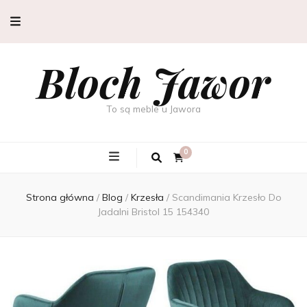
Bloch Jawor
To są meble u Jawora
0
Strona główna
/
Blog
/
Krzesła
/
Scandimania Krzesło Do
Jadalni Bristol 15 154340