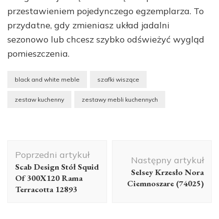
przestawieniem pojedynczego egzemplarza. To
przydatne, gdy zmieniasz układ jadalni
sezonowo lub chcesz szybko odświeżyć wygląd
pomieszczenia.
black and white meble
szafki wiszące
zestaw kuchenny
zestawy mebli kuchennych
Nawigacja
Poprzedni artykuł
wpisu
Następny artykuł
Scab Design Stół Squid
Selsey Krzesło Nora
Of 300X120 Rama
Ciemnoszare (74025)
Terracotta 12893