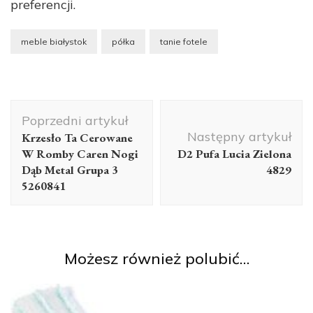
preferencji.
meble białystok
półka
tanie fotele
Nawigacja
Poprzedni artykuł
wpisu
Następny artykuł
Krzesło Ta Cerowane
W Romby Caren Nogi
D2 Pufa Lucia Zielona
Dąb Metal Grupa 3
4829
5260841
Możesz również polubić…