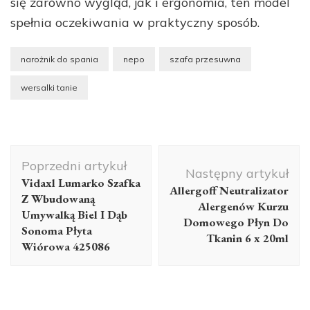
się zarówno wygląd, jak i ergonomia, ten model
spełnia oczekiwania w praktyczny sposób.
narożnik do spania
nepo
szafa przesuwna
wersalki tanie
Nawigacja
Poprzedni artykuł
wpisu
Następny artykuł
Vidaxl Lumarko Szafka
Allergoff Neutralizator
Z Wbudowaną
Alergenów Kurzu
Umywalką Biel I Dąb
Domowego Płyn Do
Sonoma Płyta
Tkanin 6 x 20ml
Wiórowa 425086