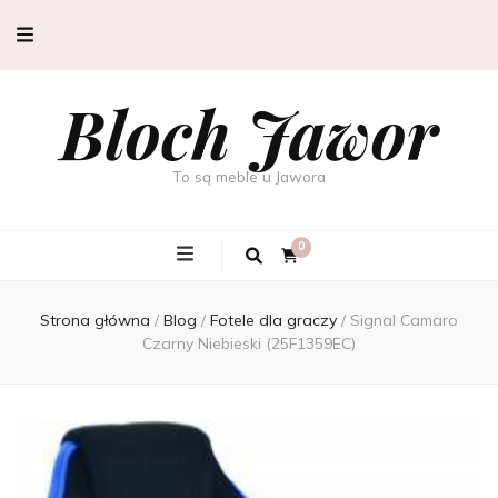
Bloch Jawor
To są meble u Jawora
0
Strona główna
/
Blog
/
Fotele dla graczy
/
Signal Camaro
Czarny Niebieski (25F1359EC)