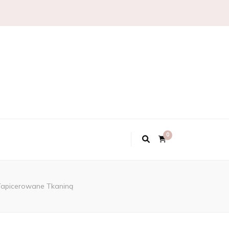
0
 Tapicerowane Tkaniną