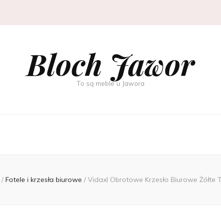
Bloch Jawor
To są meble u Jawora
g
/
Fotele i krzesła biurowe
/
Vidaxl Obrotowe Krzesło Biurowe Żółte