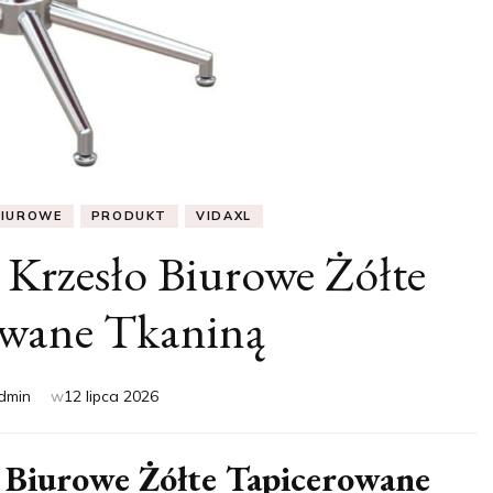
BIUROWE
PRODUKT
VIDAXL
Krzesło Biurowe Żółte
owane Tkaniną
dmin
w
12 lipca 2026
 Biurowe Żółte Tapicerowane