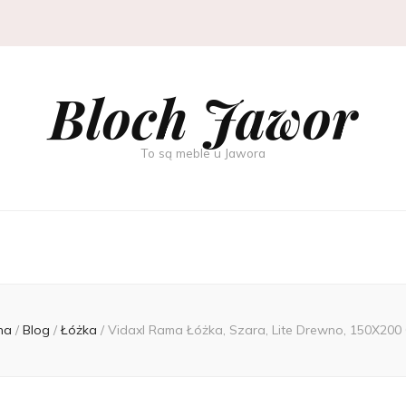
Bloch Jawor
To są meble u Jawora
na
/
Blog
/
Łóżka
/
Vidaxl Rama Łóżka, Szara, Lite Drewno, 150X200 