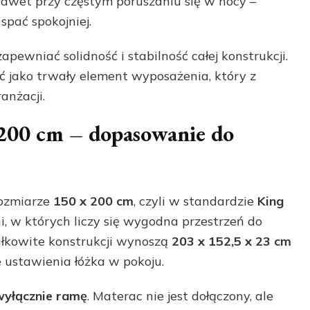
awet przy częstym poruszaniu się w nocy –
spać spokojniej.
pewniać solidność i stabilność całej konstrukcji.
 jako trwały element wyposażenia, który z
anżacji.
200 cm – dopasowanie do
rozmiarze
150 x 200 cm
, czyli w standardzie
King
ni, w których liczy się wygodna przestrzeń do
łkowite konstrukcji wynoszą
203 x 152,5 x 23 cm
ie ustawienia łóżka w pokoju.
wyłącznie ramę
. Materac nie jest dołączony, ale