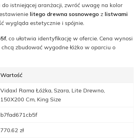
 do istniejącej aranżacji, zwróć uwagę na kolor
zestawienie
litego drewna sosnowego
z
listwami
ść wygląda estetycznie i spójnie.
5f
, co ułatwia identyfikację w ofercie. Cena wynosi
óre chcą zbudować wygodne łóżko w oparciu o
Wartość
Vidaxl Rama Łóżka, Szara, Lite Drewno,
150X200 Cm, King Size
b7fad671cb5f
770.62 zł