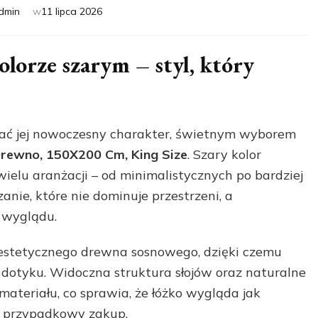
dmin
w
11 lipca 2026
lorze szarym – styl, który
nadać jej nowoczesny charakter, świetnym wyborem
Drewno, 150X200 Cm, King Size
. Szary kolor
ielu aranżacji – od minimalistycznych po bardziej
anie, które nie dominuje przestrzeni, a
 wyglądu.
 estetycznego drewna sosnowego, dzięki czemu
w dotyku. Widoczna struktura słojów oraz naturalne
materiału, co sprawia, że łóżko wygląda jak
e przypadkowy zakup.