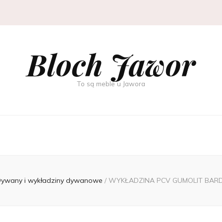
Bloch Jawor
To są meble u Jawora
ywany i wykładziny dywanowe
/
WYKŁADZINA PCV GUMOLIT BARD