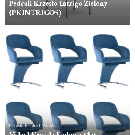
Pedrali Krzesło Intrigo Zielony
(PKINTRIGO5)
Krzesła
Produkt
VidaXL
Vidaxl Krzesła Stołowe 6Szt