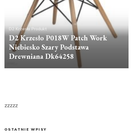
D2
Krzesła
Produkt
D2 Krzesło P018W Patch Work
Niebiesko Szary Podstawa
Drewniana Dk64258
zzzzz
OSTATNIE WPISY