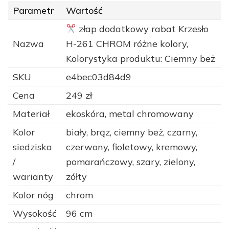
Parametr
Wartość
złap dodatkowy rabat Krzesło
Nazwa
H-261 CHROM różne kolory,
Kolorystyka produktu: Ciemny beż
SKU
e4bec03d84d9
Cena
249 zł
Materiał
ekoskóra, metal chromowany
Kolor
biały, brąz, ciemny beż, czarny,
siedziska
czerwony, fioletowy, kremowy,
/
pomarańczowy, szary, zielony,
warianty
zółty
Kolor nóg
chrom
Wysokość
96 cm