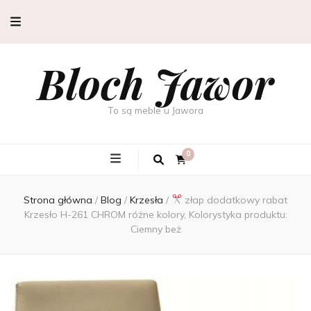
Bloch Jawor
To są meble u Jawora
0
Strona główna
/
Blog
/
Krzesła
/
złap dodatkowy rabat
Krzesło H-261 CHROM różne kolory, Kolorystyka produktu:
Ciemny beż