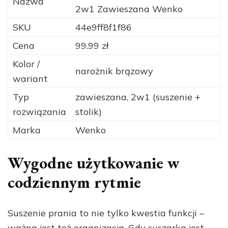
Nazwa
2w1 Zawieszana Wenko
SKU
44e9ff8f1f86
Cena
99.99 zł
Kolor /
narożnik brązowy
wariant
Typ
zawieszana, 2w1 (suszenie +
rozwiązania
stolik)
Marka
Wenko
Wygodne użytkowanie w
codziennym rytmie
Suszenie prania to nie tylko kwestia funkcji –
ważna jest też organizacja. Gdy suszarka jest