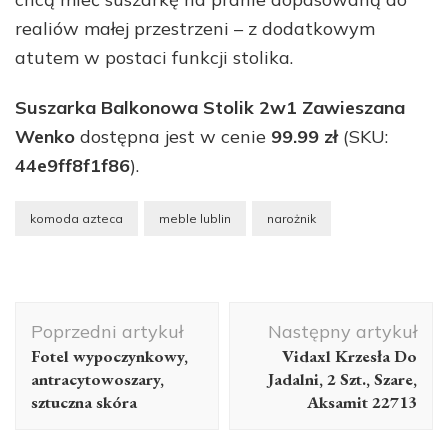
realiów małej przestrzeni – z dodatkowym
atutem w postaci funkcji stolika.
Suszarka Balkonowa Stolik 2w1 Zawieszana
Wenko
dostępna jest w cenie
99.99 zł
(SKU:
44e9ff8f1f86
).
komoda azteca
meble lublin
narożnik
Nawigacja
Poprzedni artykuł
Następny artykuł
wpisu
Fotel wypoczynkowy,
Vidaxl Krzesła Do
antracytowoszary,
Jadalni, 2 Szt., Szare,
sztuczna skóra
Aksamit 22713