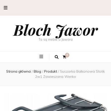
Bloch Jawor
To są meble u Jawora
0
Strona główna
/
Blog
/
Produkt
/
Suszarka Balkonowa Stolik
2w1 Zawieszana Wenko