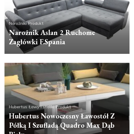
Narożniki
Produkt
Narożnik Aslan 2 Ruchome
Zagłówki F.Spania
Hubertus
Ławy i stoliki
Produkt
Hubertus Nowoczesny Ławostół Z
Półką I Szufladą Quadro Max Dąb