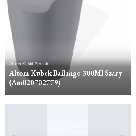
Altom
Kubki
Produkt
Altom Kubek Bailango 300Ml Szary
(Am020702779)