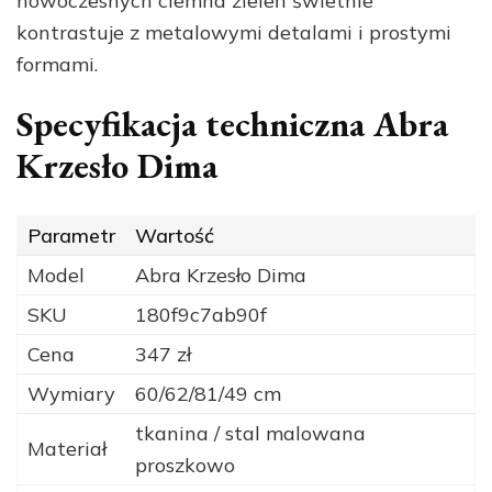
nowoczesnych ciemna zieleń świetnie
kontrastuje z metalowymi detalami i prostymi
formami.
Specyfikacja techniczna Abra
Krzesło Dima
Parametr
Wartość
Model
Abra Krzesło Dima
SKU
180f9c7ab90f
Cena
347 zł
Wymiary
60/62/81/49 cm
tkanina / stal malowana
Materiał
proszkowo