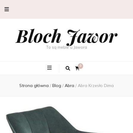
Bloch Jawor
To są meble u Jawora
0
Strona główna
/
Blog
/
Abra
/
Abra Krzesło Dima