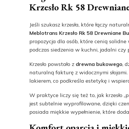
Krzesło Rk 58 Drewnian
Jeśli szukasz krzesła, które łączy nat
Meblotrans Krzesło Rk 58 Drewniane B
propozycja dla osób, które cenią solidn
podczas siedzenia w kuchni, jadalni cz
Krzesło powstało z
drewna bukowego
, 
naturalną fakturę z widocznymi słojami
lakierem, co podkreśla estetykę i wspie
W praktyce liczy się też to, jak krzesło
jest subtelnie wyprofilowane, dzięki czem
posiada miękkie wypełnienie, które doda
Komfort oparcia i miękki