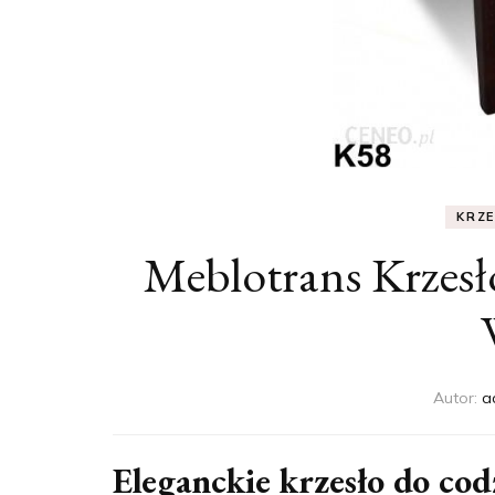
KRZ
Meblotrans Krzes
Autor:
a
Eleganckie krzesło do c