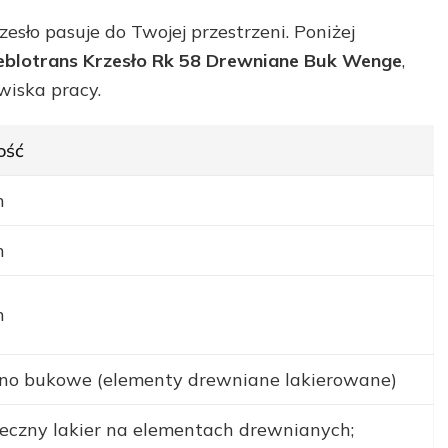
esło pasuje do Twojej przestrzeni. Poniżej
blotrans Krzesło Rk 58 Drewniane Buk Wenge
,
wiska pracy.
ość
m
m
m
no bukowe (elementy drewniane lakierowane)
eczny lakier na elementach drewnianych;