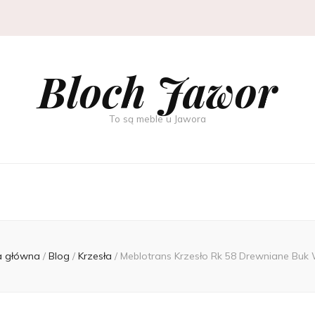
Bloch Jawor
To są meble u Jawora
a główna
/
Blog
/
Krzesła
/
Meblotrans Krzesło Rk 58 Drewniane Buk