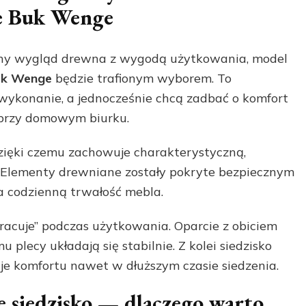
e Buk Wenge
uralny wygląd drewna z wygodą użytkowania, model
uk Wenge
będzie trafionym wyborem. To
e wykonanie, a jednocześnie chcą zadbać o komfort
y przy domowym biurku.
dzięki czemu zachowuje charakterystyczną,
. Elementy drewniane zostały pokryte bezpiecznym
ra codzienną trwałość mebla.
 „pracuje” podczas użytkowania. Oparcie z obiciem
u plecy układają się stabilnie. Z kolei siedzisko
je komfortu nawet w dłuższym czasie siedzenia.
e siedzisko — dlaczego warto