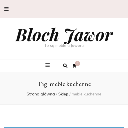
Bloch Jawor
To są meble u Jawora
0
Tag:
meble kuchenne
Strona główna
/
Sklep
/
meble kuchenne