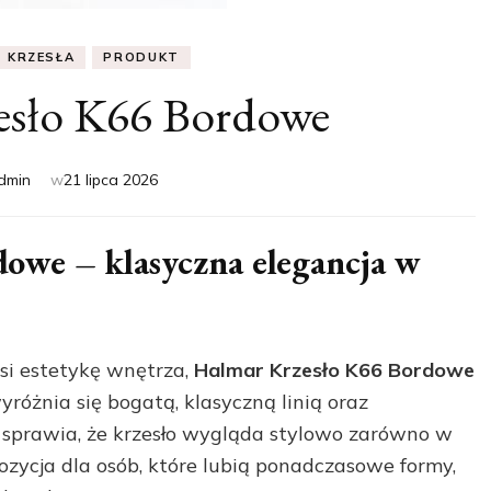
KRZESŁA
PRODUKT
esło K66 Bordowe
dmin
w
21 lipca 2026
owe – klasyczna elegancja w
osi estetykę wnętrza,
Halmar Krzesło K66 Bordowe
różnia się bogatą, klasyczną linią oraz
 sprawia, że krzesło wygląda stylowo zarówno w
pozycja dla osób, które lubią ponadczasowe formy,