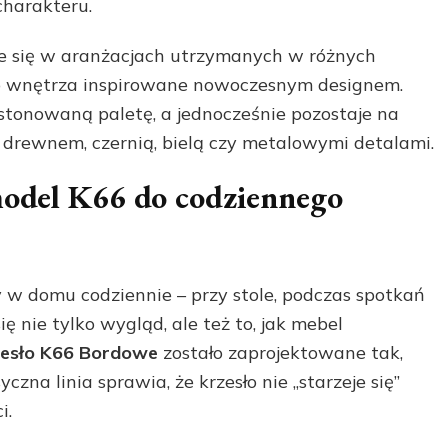
charakteru.
je się w aranżacjach utrzymanych w różnych
 po wnętrza inspirowane nowoczesnym designem.
stonowaną paletę, a jednocześnie pozostaje na
z drewnem, czernią, bielą czy metalowymi detalami.
odel K66 do codziennego
 w domu codziennie – przy stole, podczas spotkań
ię nie tylko wygląd, ale też to, jak mebel
zesło K66 Bordowe
zostało zaprojektowane tak,
czna linia sprawia, że krzesło nie „starzeje się”
i.