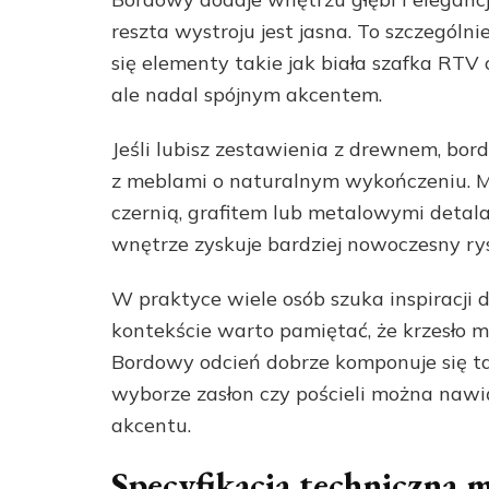
reszta wystroju jest jasna. To szczegól
się elementy takie jak biała szafka RTV 
ale nadal spójnym akcentem.
Jeśli lubisz zestawienia z drewnem, bor
z meblami o naturalnym wykończeniu. Moż
czernią, grafitem lub metalowymi detala
wnętrze zyskuje bardziej nowoczesny rys
W praktyce wiele osób szuka inspiracji
kontekście warto pamiętać, że krzesło mo
Bordowy odcień dobrze komponuje się ta
wyborze zasłon czy pościeli można nawi
akcentu.
Specyfikacja techniczna