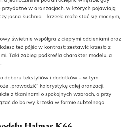
nie przydatne w aranżacjach, w których pojawiają
czy jasna kuchnia – krzesło może stać się mocnym,
dowy świetnie współgra z ciepłymi odcieniami oraz
esz też pójść w kontrast: zestawić krzesło z
mi. Taki zabieg podkreśla charakter modelu, a
.
 do doboru tekstyliów i dodatków – w tym
że „prowadzić” kolorystykę całej aranżacji.
kże z tkaninami o spokojnych wzorach, a przy
ązać do barwy krzesła w formie subtelnego
 modelu Halmar K66