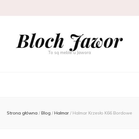
Bloch Jawor
To są meble u Jawora
Strona główna
/
Blog
/
Halmar
/
Halmar Krzesło K66 Bordowe