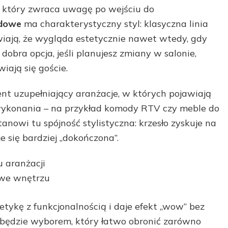
, który zwraca uwagę po wejściu do
rdowe
ma charakterystyczny styl: klasyczna linia
wiają, że wygląda estetycznie nawet wtedy, gdy
obra opcja, jeśli planujesz zmiany w salonie,
iają się goście.
t uzupełniający aranżacje, w których pojawiają
wykonania – na przykład komody RTV czy meble do
owi tu spójność stylistyczna: krzesło zyskuje na
e się bardziej „dokończona”.
u aranżacji
 we wnętrzu
tetykę z funkcjonalnością i daje efekt „wow” bez
będzie wyborem, który łatwo obronić zarówno