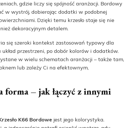
niach, gdzie liczy się spójność aranżacji. Bordowy
w wystrój, dobierając dodatki w podobnej
owierzchniami. Dzięki temu krzesło staje się nie
wnież dekoracyjnym detalem.
ia się szeroki kontekst zastosowań typowy dla
 układ przestrzeni, po dobór kolorów i dodatków.
zystane w wielu schematach aranżacji – także tam,
 oknem lub zależy Ci na efektownym,
a forma – jak łączyć z innymi
Krzesło K66 Bordowe
jest jego kolorystyka.
, a jednocześnie potrafi ocieplić wnętrze, gdy