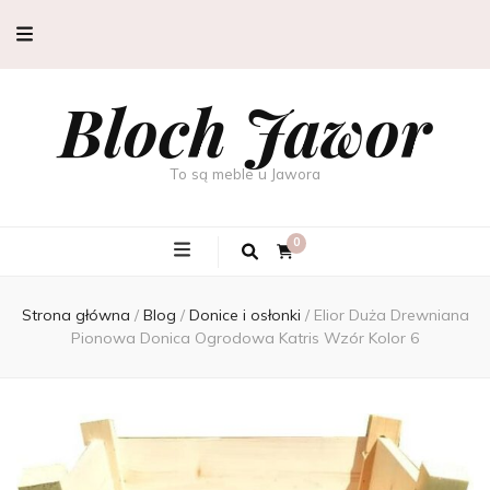
Bloch Jawor
To są meble u Jawora
0
Strona główna
/
Blog
/
Donice i osłonki
/
Elior Duża Drewniana
Pionowa Donica Ogrodowa Katris Wzór Kolor 6