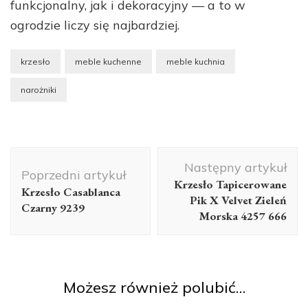
funkcjonalny, jak i dekoracyjny — a to w
ogrodzie liczy się najbardziej.
krzesło
meble kuchenne
meble kuchnia
narożniki
Nawigacja
Następny artykuł
wpisu
Poprzedni artykuł
Krzesło Tapicerowane
Krzesło Casablanca
Pik X Velvet Zieleń
Czarny 9239
Morska 4257 666
Możesz również polubić…