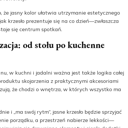
, że jasny kolor ułatwia utrzymanie estetycznego
 jak krzesło prezentuje się na co dzień—zwłaszcza
staje się centrum spotkań.
zacja: od stołu po kuchenne
u, w kuchni i jadalni ważna jest także logika całej
roduktu skojarzenia z praktycznymi akcesoriami
zują, że chodzi o wnętrza, w których wszystko ma
nie i „ma swój rytm”, jasne krzesło będzie sprzyjać
enie porządku, a przestrzeń nabierze lekkości—