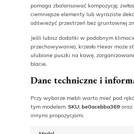
pomaga zbalansować kompozycję, zwłasz
ciemniejsze elementy lub wyraziste deko
odświeżyć przestrzeń bez gruntownej zm
Jeśli lubisz dodatki w podobnym klimaci
przechowywanie), krzesło Hexar może st
ulubione puszki na kawę, zorganizowa
blacie.
Dane techniczne i inform
Przy wyborze mebli warto mieć pod ręką
tym modelem.
SKU: be0acebba369
oraz
innymi propozycjami.
Model