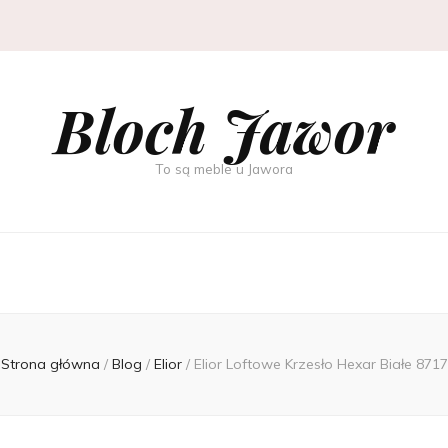
Bloch Jawor
To są meble u Jawora
Strona główna
/
Blog
/
Elior
/
Elior Loftowe Krzesło Hexar Białe 8717