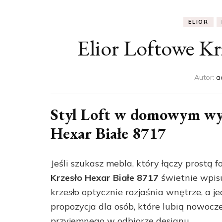
ELIOR
Elior Loftowe Kr
Autor:
a
Styl Loft w domowym wyd
Hexar Białe 8717
Jeśli szukasz mebla, który łączy prost
Krzesło Hexar Białe 8717
świetnie wpisu
krzesło optycznie rozjaśnia wnętrze, a 
propozycja dla osób, które lubią nowocz
przyjemnego w odbiorze designu.