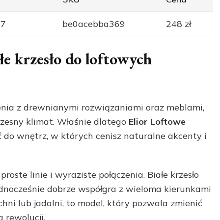
17
be0acebba369
248 zł
ałe krzesło do loftowych
zenia z drewnianymi rozwiązaniami oraz meblami,
czesny klimat. Właśnie dlatego
Elior Loftowe
do wnętrz, w których cenisz naturalne akcenty i
 proste linie i wyraziste połączenia. Białe krzesło
jednocześnie dobrze współgra z wieloma kierunkami
chni lub jadalni, to model, który pozwala zmienić
 rewolucji.