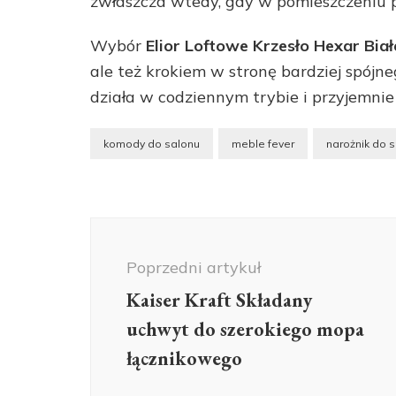
zwłaszcza wtedy, gdy w pomieszczeniu po
Wybór
Elior Loftowe Krzesło Hexar Bia
ale też krokiem w stronę bardziej spójn
działa w codziennym trybie i przyjemnie
komody do salonu
meble fever
narożnik do 
Nawigacja
wpisu
Poprzedni artykuł
Kaiser Kraft Składany
uchwyt do szerokiego mopa
łącznikowego