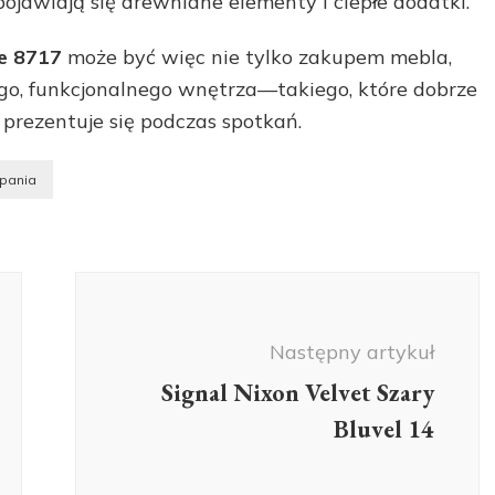
jawiają się drewniane elementy i ciepłe dodatki.
łe 8717
może być więc nie tylko zakupem mebla,
ego, funkcjonalnego wnętrza—takiego, które dobrze
 prezentuje się podczas spotkań.
spania
Następny artykuł
Signal Nixon Velvet Szary
Bluvel 14