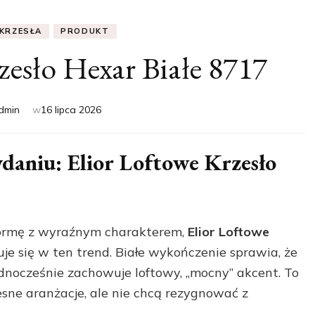
KRZESŁA
PRODUKT
zesło Hexar Białe 8717
dmin
w
16 lipca 2026
aniu: Elior Loftowe Krzesło
ą formę z wyraźnym charakterem,
Elior Loftowe
je się w ten trend. Białe wykończenie sprawia, że
jednocześnie zachowuje loftowy, „mocny” akcent. To
esne aranżacje, ale nie chcą rezygnować z