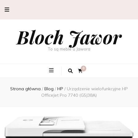
Bloch Jawor
To są meble u Jawora
0
Strona główna
/
Blog
/
HP
/
Urządzenie wielofunkcyjne HP
OfficeJet Pro 7740 (G5J38A)