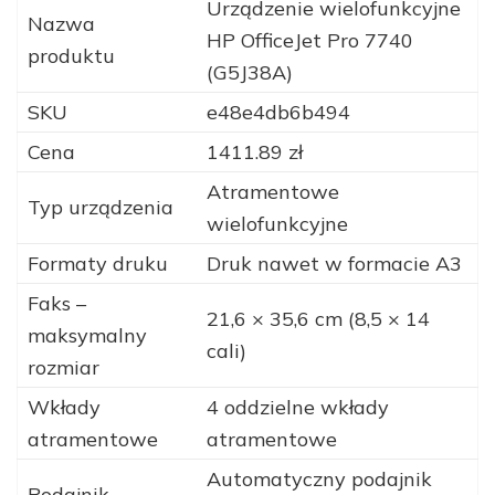
Urządzenie wielofunkcyjne
Nazwa
HP OfficeJet Pro 7740
produktu
(G5J38A)
SKU
e48e4db6b494
Cena
1411.89 zł
Atramentowe
Typ urządzenia
wielofunkcyjne
Formaty druku
Druk nawet w formacie A3
Faks –
21,6 × 35,6 cm (8,5 × 14
maksymalny
cali)
rozmiar
Wkłady
4 oddzielne wkłady
atramentowe
atramentowe
Automatyczny podajnik
Podajnik