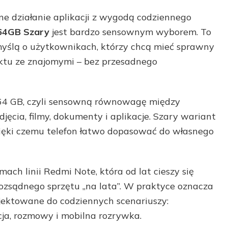
nne działanie aplikacji z wygodą codziennego
64GB Szary
jest bardzo sensownym wyborem. To
myślą o użytkownikach, którzy chcą mieć sprawny
taktu ze znajomymi – bez przesadnego
6/64 GB, czyli sensowną równowagę między
jęcia, filmy, dokumenty i aplikacje. Szary wariant
dzięki czemu telefon łatwo dopasować do własnego
ch linii Redmi Note, która od lat cieszy się
ozsądnego sprzętu „na lata”. W praktyce oznacza
ojektowane do codziennych scenariuszy:
acja, rozmowy i mobilna rozrywka.