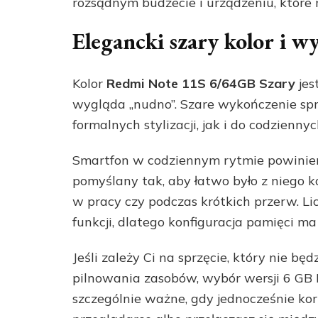
rozsądnym budżecie i urządzeniu, które m
Elegancki szary kolor i 
Kolor
Redmi Note 11S 6/64GB Szary
jes
wygląda „nudno”. Szare wykończenie spr
formalnych stylizacji, jak i do codzienn
Smartfon w codziennym rytmie powinien
pomyślany tak, aby łatwo było z niego k
w pracy czy podczas krótkich przerw. Li
funkcji, dlatego konfiguracja pamięci ma
Jeśli zależy Ci na sprzęcie, który nie b
pilnowania zasobów, wybór wersji 6 GB 
szczególnie ważne, gdy jednocześnie korzy