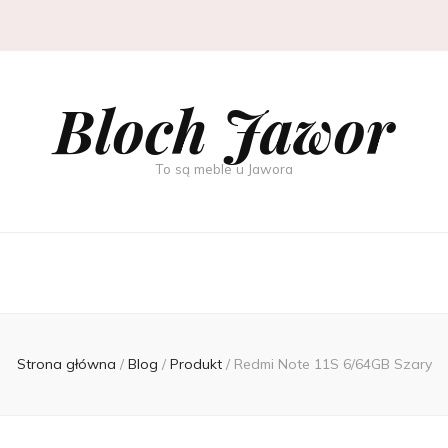
Bloch Jawor
To są meble u Jawora
Strona główna
/
Blog
/
Produkt
/
Redmi Note 11S 6/64GB Szary