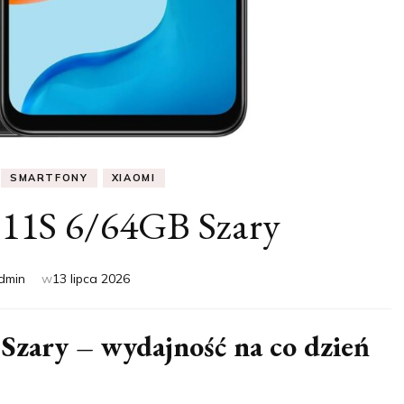
SMARTFONY
XIAOMI
11S 6/64GB Szary
dmin
w
13 lipca 2026
zary – wydajność na co dzień