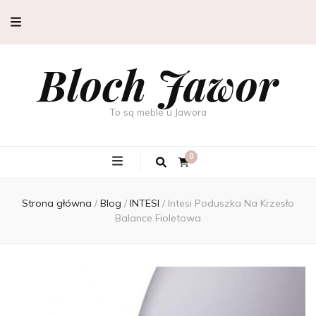
Bloch Jawor
To są meble u Jawora
0
Strona główna
/
Blog
/
INTESI
/
Intesi Poduszka Na Krzesło
Balance Fioletowa