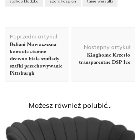
stollido kłodzko
szafa kaspian
tanie wersalki
Nawigacja
Poprzedni artykuł
wpisu
Beliani Nowoczesna
Następny artykuł
komoda ciemne
Kinghome Krzesło
drewno białe szuflady
transparentne DSP Ice
szafki przechowywanie
Pittsburgh
Możesz również polubić…