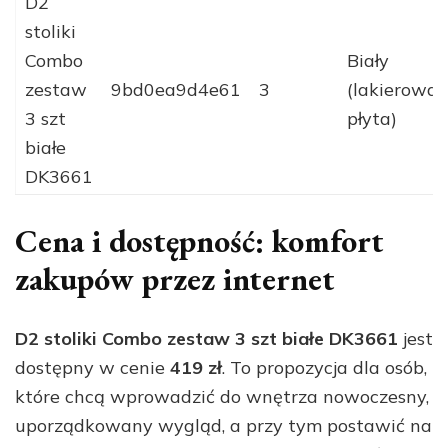
D2
stoliki
Combo
Biały
zestaw
9bd0ea9d4e61
3
(lakierowa
3 szt
płyta)
białe
DK3661
Cena i dostępność: komfort
zakupów przez internet
D2 stoliki Combo zestaw 3 szt białe DK3661
jest
dostępny w cenie
419 zł
. To propozycja dla osób,
które chcą wprowadzić do wnętrza nowoczesny,
uporządkowany wygląd, a przy tym postawić na