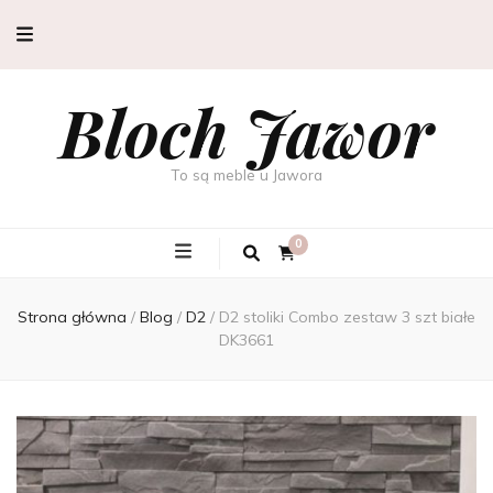
Bloch Jawor
To są meble u Jawora
0
Strona główna
/
Blog
/
D2
/
D2 stoliki Combo zestaw 3 szt białe
DK3661