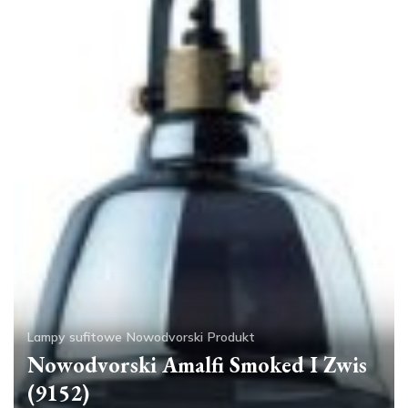
Lampy sufitowe
Nowodvorski
Produkt
Nowodvorski Amalfi Smoked I Zwis
(9152)