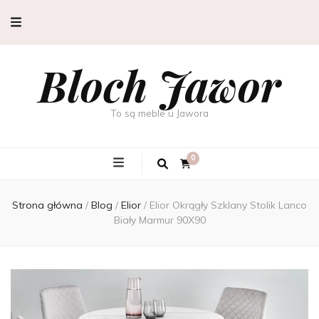
Bloch Jawor
To są meble u Jawora
0
Strona główna
/
Blog
/
Elior
/
Elior Okrągły Szklany Stolik Lanco
Biały Marmur 90X90