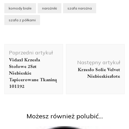
komody biale
narożniki
szafa narożna
szafa z półkami
Nawigacja
Poprzedni artykuł
wpisu
Vidaxl Krzesła
Następny artykuł
Stołowe 2Szt
Krzesło Solie Velvet
Niebieskie
Niebieskiezłote
Tapicerowane Tkaniną
101192
Możesz również polubić…