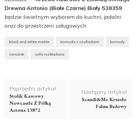
Drewna Antonio (Białe Czarne) Biały 538359
będzie świetnym wyborem do kuchni, jadalni
oraz do przestrzeni usługowych.
black and white meble
komoda z szufladami
komody
narożnik
sofa rozkładana
Nawigacja
Poprzedni artykuł
wpisu
Następny artykuł
Stolik Kawowy
Scandi&Me Krzesło
Newcastle Z Półką
Falun Beżowy
Actona 13872