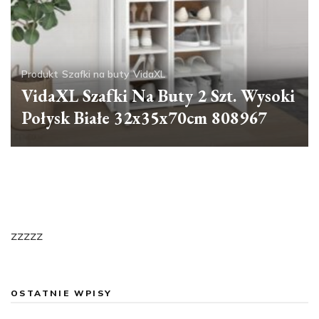
Produkt
Szafki na buty
VidaXL
VidaXL Szafki Na Buty 2 Szt. Wysoki
Połysk Białe 32x35x70cm 808967
zzzzz
OSTATNIE WPISY