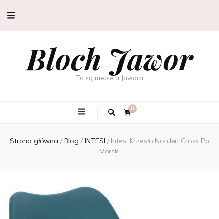
Bloch Jawor
To są meble u Jawora
0
Strona główna
/
Blog
/
INTESI
/
Intesi Krzesło Norden Cross Pp
Morski