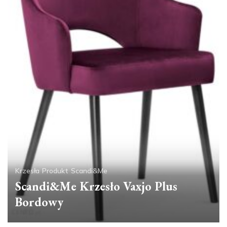
Krzesła
Produkt
Scandi&Me
Scandi&Me Krzesło Vaxjo Plus
Bordowy