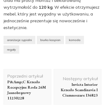
Glad ma prosty montaż i deklarowaną
wytrzymałość do
120 kg
. W efekcie otrzymujesz
mebel, który jest wygodny w użytkowaniu, a
jednocześnie prezentuje się nowocześnie i
estetycznie.
aranżacje sypialni
biurko kaspian
komoda
regały
Nawigacja
Poprzedni artykuł
wpisu
Następny artykuł
P&Amp;C Krzesło
Invicta Interior
Recepcyjne Roda 26M
Krzesło Scandinavia I
Jasnobrązowy
Ciemnoszare I36823
11230228