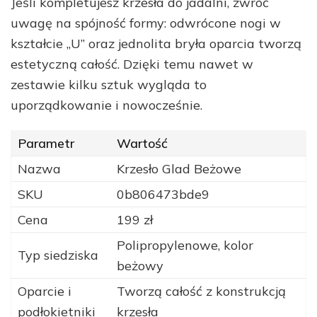
Jeśli kompletujesz krzesła do jadalni, zwróć
uwagę na spójność formy: odwrócone nogi w
kształcie „U” oraz jednolita bryła oparcia tworzą
estetyczną całość. Dzięki temu nawet w
zestawie kilku sztuk wygląda to
uporządkowanie i nowocześnie.
Parametr
Wartość
Nazwa
Krzesło Glad Beżowe
SKU
0b806473bde9
Cena
199 zł
Polipropylenowe, kolor
Typ siedziska
beżowy
Oparcie i
Tworzą całość z konstrukcją
podłokietniki
krzesła