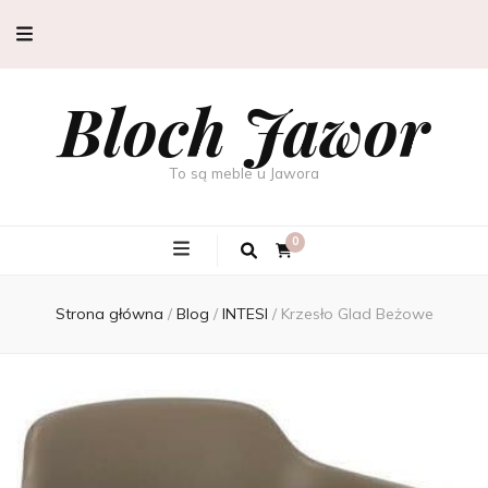
Bloch Jawor
To są meble u Jawora
0
Strona główna
/
Blog
/
INTESI
/
Krzesło Glad Beżowe