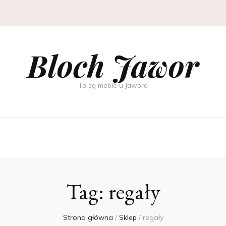
Bloch Jawor
To są meble u Jawora
Tag:
regały
Strona główna
/
Sklep
/
regały