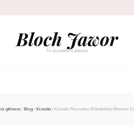
Bloch Jawor
To są meble u Jawora
na główna
/
Blog
/
Krzesła
/
Krzesło Plecionka Wiedeńska Moreno C