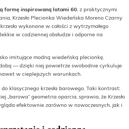
ą formę inspirowaną latami 60.
z praktycznymi
nia, Krzesło Plecionka Wiedeńska Moreno Czarny
o krzesło wykonane w całości z wytrzymałego
lekkie w codziennej obsłudze i odporne na
isko imitujące modną wiedeńską plecionkę.
zdobą — dzięki niej powietrze swobodnie cyrkuluje
 nawet w cieplejszych warunkach.
e do klasycznego krzesła barowego. Taki kontrast:
iej „barowa” geometria oparcia, sprawia, że Krzesło
gląda efektownie zarówno w nowoczesnych, jak i