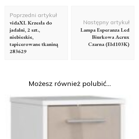
Nawigacja
Poprzedni artykuł
wpisu
Następny artykuł
vidaXL Krzesła do
jadalni, 2 szt.,
Lampa Esperanza Led
niebieskie,
Biurkowa Acrux
tapicerowane tkaniną
Czarna (Eld103K)
283629
Możesz również polubić…