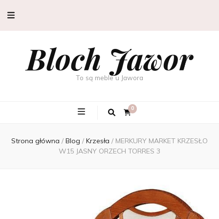
Bloch Jawor
To są meble u Jawora
0
Strona główna
/
Blog
/
Krzesła
/
MERKURY MARKET KRZESŁO
W15 JASNY ORZECH TORRES 3