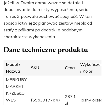
Jeżeli w Twoim domu ważne są detale i
dopasowanie do reszty wyposażenia, seria
Torres 3 pozwala zachować spójność. W ten
sposób łatwiej zaplanować zestaw mebli: od
szafy z półkami po dodatki o podobnym
charakterze wykończenia.
Dane techniczne produktu
Model /
Wykończeni
SKU
Cena
Nazwa
/ Kolor
MERKURY
MARKET
KRZESŁO
287.1
W15
f55b39177d47
Jasny orzec
zł