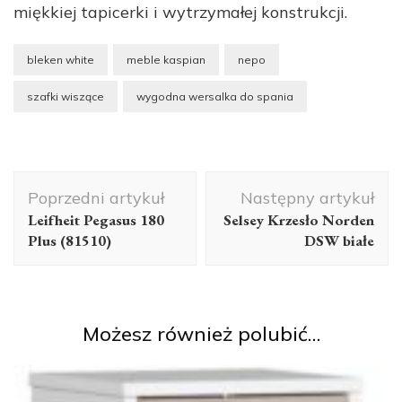
miękkiej tapicerki i wytrzymałej konstrukcji.
bleken white
meble kaspian
nepo
szafki wiszące
wygodna wersalka do spania
Nawigacja
Poprzedni artykuł
Następny artykuł
wpisu
Leifheit Pegasus 180
Selsey Krzesło Norden
Plus (81510)
DSW białe
Możesz również polubić…