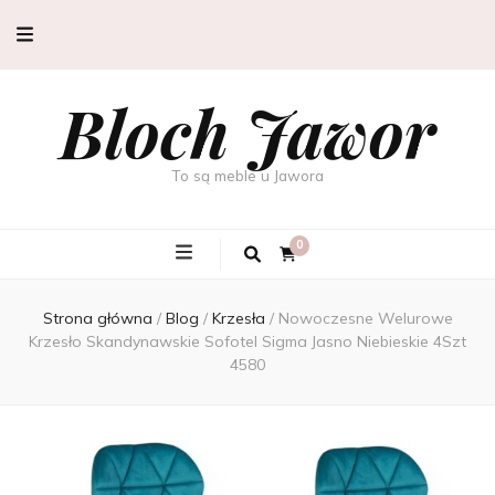
Bloch Jawor
To są meble u Jawora
0
Strona główna
/
Blog
/
Krzesła
/
Nowoczesne Welurowe
Krzesło Skandynawskie Sofotel Sigma Jasno Niebieskie 4Szt
4580