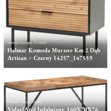
Halmar
Komody
Produkt
Halmar Komoda Murano Km 2 Dąb
Artisan + Czarny 14257_147559
Produkt
Stoły
VidaXL
Vidaxl Stół Jadalniany, 160X70X76