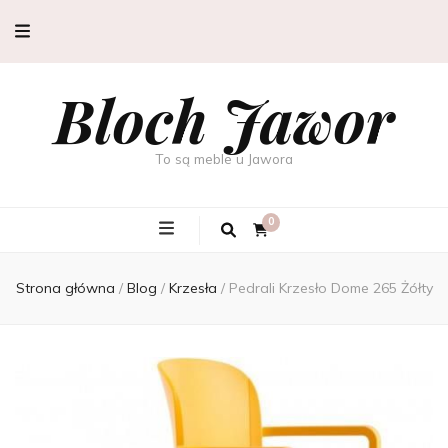
Bloch Jawor
To są meble u Jawora
0
Strona główna
/
Blog
/
Krzesła
/
Pedrali Krzesło Dome 265 Żółty