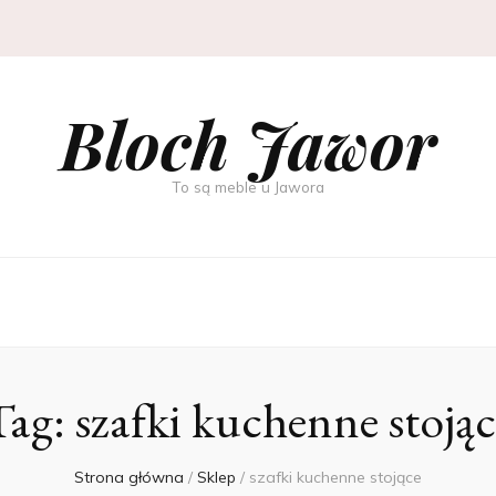
Bloch Jawor
To są meble u Jawora
Tag:
szafki kuchenne stojąc
Strona główna
/
Sklep
/
szafki kuchenne stojące